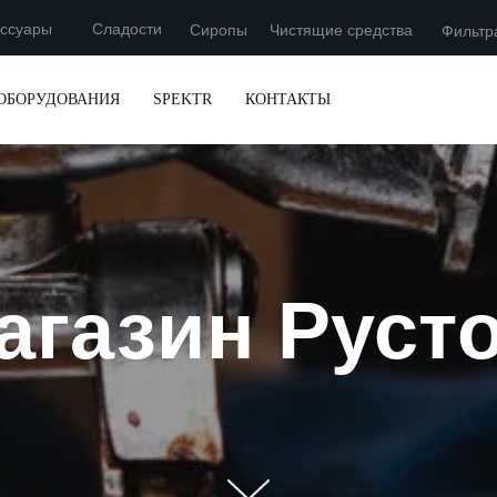
ессуары
Сладости
Сиропы
Чистящие средства
Фильтр
ОБОРУДОВАНИЯ
SPEKTR
КОНТАКТЫ
агазин Руст